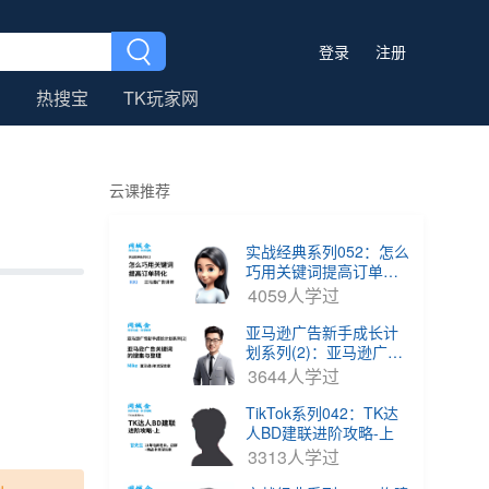
登录
注册
热搜宝
TK玩家网
云课推荐
实战经典系列052：怎么
巧用关键词提高订单转
化？
4059人学过
亚马逊广告新手成长计
划系列(2)：亚马逊广告
关键词的搜集整理
3644人学过
TikTok系列042：TK达
人BD建联进阶攻略-上
3313人学过