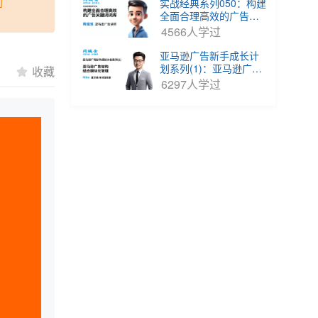
则
实战经典系列050：构建
全面合理高效的广告关
键词词库
4566人学过
亚马逊广告新手成长计
划系列(1)：亚马逊广告
收藏
架构和模块化管理
6297人学过